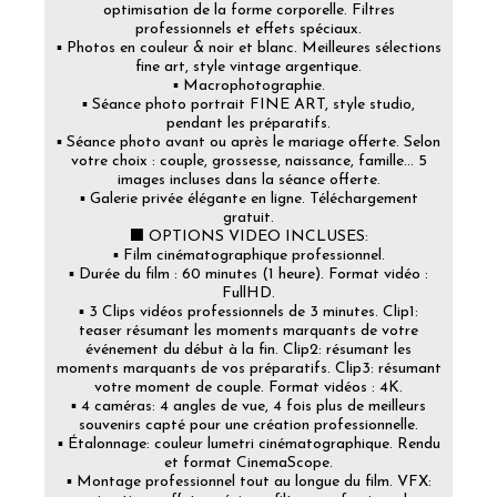
optimisation de la forme corporelle. Filtres
professionnels et effets spéciaux.
▪️ Photos en couleur & noir et blanc. Meilleures sélections
fine art, style vintage argentique.
▪️ Macrophotographie.
▪️ Séance photo portrait FINE ART, style studio,
pendant les préparatifs.
▪️ Séance photo avant ou après le mariage offerte. Selon
votre choix : couple, grossesse, naissance, famille... 5
images incluses dans la séance offerte.
▪️ Galerie privée élégante en ligne. Téléchargement
gratuit.
⬛ OPTIONS VIDEO INCLUSES:
▪️ Film cinématographique professionnel.
▪️ Durée du film : 60 minutes (1 heure). Format vidéo :
FullHD.
▪️ 3 Clips vidéos professionnels de 3 minutes. Clip1:
teaser résumant les moments marquants de votre
événement du début à la fin. Clip2: résumant les
moments marquants de vos préparatifs. Clip3: résumant
votre moment de couple. Format vidéos : 4K.
▪️ 4 caméras: 4 angles de vue, 4 fois plus de meilleurs
souvenirs capté pour une création professionnelle.
▪️ Étalonnage: couleur lumetri cinématographique. Rendu
et format CinemaScope.
▪️ Montage professionnel tout au longue du film. VFX: