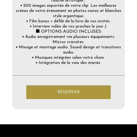
touche artistique...
▪️ 200 images exportée de votre clip. Les meilleures
scènes de votre événement en photos noires et blanches
style argentique.
▪️ Film bonus + défilé de la liste de vos invités.
▪️ Interview vidéo de vos proches le jour J.
⬛ OPTIONS AUDIO INCLUSES:
▪️ Audio enregistrement via plusieurs équipements.
Micros cravates.
▪️ Mixage et montage audio. Sound design et transitions
audio.
▪️ Musiques intégrées selon votre choix.
▪️ Intégration de la voix des mariés.
RÉSERVER