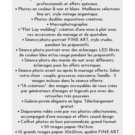
professionnels et effets spéciaux.
▪️ Photos en couleur & noir et blanc. Meilleures sélections
fine art, style vintage argentique.
▪️ Photos doubles expositions créatives.
▪️ Macrophotographie.
▪️ "Flat Lay wedding": création d'une mise à plat avec
vos accessoires de mariage et de quotidien.
▪️ Séance photo portrait FINE ART, style studio,
pendant les préparatifs.
▪️ Séance photo portrait avec des éclairages LED filtrés
de couleur bleu et/ou rouge pendant les préparatifs.
▪️ Séance photo des mariés de nuit avec différents
éclairages pour les effets artistiques.
▪️ Séance photo avant ou après le mariage offerte. Selon
votre choix : couple, grossesse, naissance, famille... 5
images incluses dans la séance offerte.
▪️ "IA créations": des images incroyables de vous crées
par générateurs d'images et logiciels pro avec des
retouches très poussées.
▪️ Galerie privée élégante en ligne. Téléchargement
gratuit.
▪️ Diaporama vidéo crée par vos photos sélectionnées,
accompagné d'une musique et effets sound design.
▪️ Coffret photos en bois personnalisée, grand format.
▪️ 50 tirages papier 19x13cm.
▪️ 10 grands tirages papier 30x20cm, qualité FINE ART.