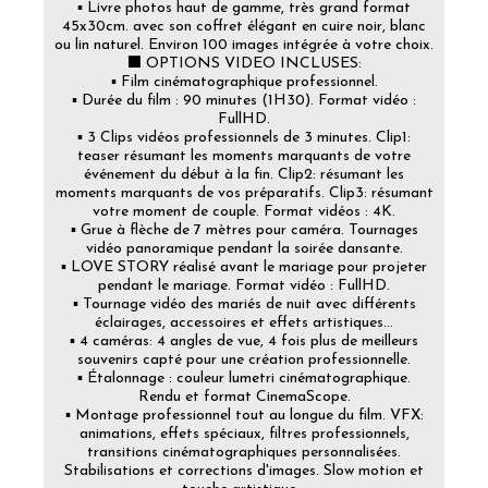
▪️ Livre photos haut de gamme, très grand format
45x30cm. avec son coffret élégant en cuire noir, blanc
ou lin naturel. Environ 100 images intégrée à votre choix.
⬛ OPTIONS VIDEO INCLUSES:
▪️ Film cinématographique professionnel.
▪️ Durée du film : 90 minutes (1H30). Format vidéo :
FullHD.
▪️ 3 Clips vidéos professionnels de 3 minutes. Clip1:
teaser résumant les moments marquants de votre
événement du début à la fin. Clip2: résumant les
moments marquants de vos préparatifs. Clip3: résumant
votre moment de couple. Format vidéos : 4K.
▪️ Grue à flèche de 7 mètres pour caméra. Tournages
vidéo panoramique pendant la soirée dansante.
▪️ LOVE STORY réalisé avant le mariage pour projeter
pendant le mariage. Format vidéo : FullHD.
▪️ Tournage vidéo des mariés de nuit avec différents
éclairages, accessoires et effets artistiques...
▪️ 4 caméras: 4 angles de vue, 4 fois plus de meilleurs
souvenirs capté pour une création professionnelle.
▪️ Étalonnage : couleur lumetri cinématographique.
Rendu et format CinemaScope.
▪️ Montage professionnel tout au longue du film. VFX:
animations, effets spéciaux, filtres professionnels,
transitions cinématographiques personnalisées.
Stabilisations et corrections d'images. Slow motion et