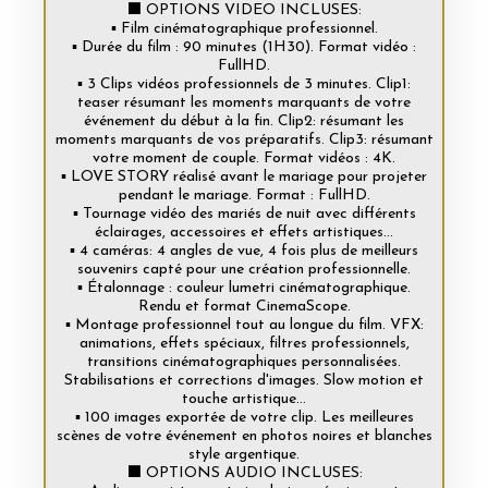
⬛ OPTIONS VIDEO INCLUSES:
▪️ Film cinématographique professionnel.
▪️ Durée du film : 90 minutes (1H30). Format vidéo :
FullHD.
▪️ 3 Clips vidéos professionnels de 3 minutes. Clip1:
teaser résumant les moments marquants de votre
événement du début à la fin. Clip2: résumant les
moments marquants de vos préparatifs. Clip3: résumant
votre moment de couple. Format vidéos : 4K.
▪️ LOVE STORY réalisé avant le mariage pour projeter
pendant le mariage. Format : FullHD.
▪️ Tournage vidéo des mariés de nuit avec différents
éclairages, accessoires et effets artistiques...
▪️ 4 caméras: 4 angles de vue, 4 fois plus de meilleurs
souvenirs capté pour une création professionnelle.
▪️ Étalonnage : couleur lumetri cinématographique.
Rendu et format CinemaScope.
▪️ Montage professionnel tout au longue du film. VFX:
animations, effets spéciaux, filtres professionnels,
transitions cinématographiques personnalisées.
Stabilisations et corrections d'images. Slow motion et
touche artistique...
▪️ 100 images exportée de votre clip. Les meilleures
scènes de votre événement en photos noires et blanches
style argentique.
⬛ OPTIONS AUDIO INCLUSES: