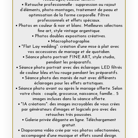
▪️ Retouche professionnelle : suppression ou rajout
d’éléments, photo-montages, traitement de peau et
optimisation de la forme corporelle. Filtres
professionnels et effets spéciaux.
▪️ Photos en couleur & noir et blanc. Meilleures sélections
fine art, style vintage argentique.
▪️ Photos doubles expositions créatives.
▪️ Macrophotographie.
▪️ "Flat Lay wedding": création d'une mise à plat avec
vos accessoires de mariage et de quotidien.
▪️ Séance photo portrait FINE ART, style studio,
pendant les préparatifs.
▪️ Séance photo portrait avec des éclairages LED filtrés
de couleur bleu et/ou rouge pendant les préparatifs.
▪️ Séance photo des mariés de nuit avec différents
éclairages pour les effets artistiques.
▪️ Séance photo avant ou après le mariage offerte. Selon
votre choix : couple, grossesse, naissance, famille... 5
images incluses dans la séance offerte.
▪️ "IA créations": des images incroyables de vous crées
par générateurs d'images et logiciels pro avec des
retouches très poussées.
▪️ Galerie privée élégante en ligne. Téléchargement
gratuit.
▪️ Diaporama vidéo crée par vos photos sélectionnées,
accompagné d'une musique et effets sound design.