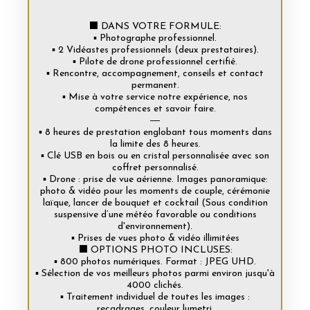
⬛ DANS VOTRE FORMULE:
▪️ Photographe professionnel.
▪️ 2 Vidéastes professionnels (deux prestataires).
▪️ Pilote de drone professionnel certifié.
▪️ Rencontre, accompagnement, conseils et contact
permanent.
▪️ Mise à votre service notre expérience, nos
compétences et savoir faire.
―
▪️ 8 heures de prestation englobant tous moments dans
la limite des 8 heures.
▪️ Clé USB en bois ou en cristal personnalisée avec son
coffret personnalisé.
▪️ Drone : prise de vue aérienne. Images panoramique:
photo & vidéo pour les moments de couple, cérémonie
laïque, lancer de bouquet et cocktail (Sous condition
suspensive d’une météo favorable ou conditions
d'environnement).
▪️ Prises de vues photo & vidéo illimitées
⬛ OPTIONS PHOTO INCLUSES:
▪️ 800 photos numériques. Format : JPEG UHD.
▪️ Sélection de vos meilleurs photos parmi environ jusqu'à
4000 clichés.
▪️ Traitement individuel de toutes les images :
recadrages, couleur lumetri.