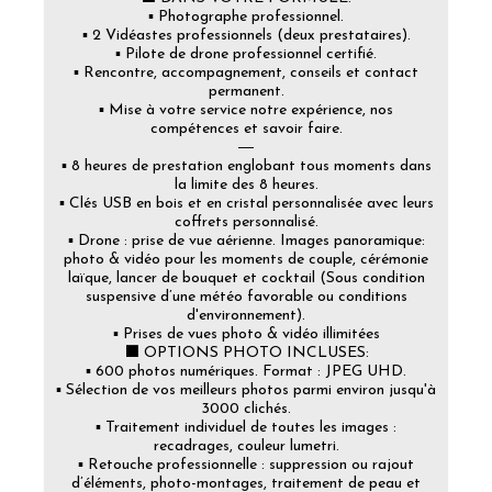
▪️ Photographe professionnel.
▪️ 2 Vidéastes professionnels (deux prestataires).
▪️ Pilote de drone professionnel certifié.
▪️ Rencontre, accompagnement, conseils et contact
permanent.
▪️ Mise à votre service notre expérience, nos
compétences et savoir faire.
―
▪️ 8 heures de prestation englobant tous moments dans
la limite des 8 heures.
▪️ Clés USB en bois et en cristal personnalisée avec leurs
coffrets personnalisé.
▪️ Drone : prise de vue aérienne. Images panoramique:
photo & vidéo pour les moments de couple, cérémonie
laïque, lancer de bouquet et cocktail (Sous condition
suspensive d’une météo favorable ou conditions
d'environnement).
▪️ Prises de vues photo & vidéo illimitées
⬛ OPTIONS PHOTO INCLUSES:
▪️ 600 photos numériques. Format : JPEG UHD.
▪️ Sélection de vos meilleurs photos parmi environ jusqu'à
3000 clichés.
▪️ Traitement individuel de toutes les images :
recadrages, couleur lumetri.
▪️ Retouche professionnelle : suppression ou rajout
d’éléments, photo-montages, traitement de peau et