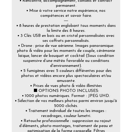
▪️ Rencontre, accompagnement, conseils et contact
permanent.
▪️ Mise à votre service notre expérience, nos
compétences et savoir faire.
―
▪️ 8 heures de prestation englobant tous moments dans
la limite des 8 heures.
▪️ 3 Clés USB en bois ou en cristal personnalisées avec
ses coffrets personnalisés.
▪️ Drone : prise de vue aérienne. Images panoramique:
photo & vidéo pour les moments de couple, cérémonie
laïque, lancer de bouquet et cocktail (Sous condition
suspensive d’une météo favorable ou conditions
d'environnement).
▪️ 5 fumigènes avec 5 couleurs différentes pour des
photos et vidéos encore plus spectaculaires et/ou
amusante.
▪️ Prises de vues photo & vidéo illimitées
⬛ OPTIONS PHOTO INCLUSES:
▪️ 1000 photos numériques. Format : JPEG UHD.
▪️ Sélection de vos meilleurs photos parmi environ jusqu'à
5000 clichés.
▪️ Traitement individuel de toutes les images :
recadrages, couleur lumetri.
▪️ Retouche professionnelle : suppression ou rajout
d’éléments, photo-montages, traitement de peau et
optimisation de la forme corporelle. Filtres