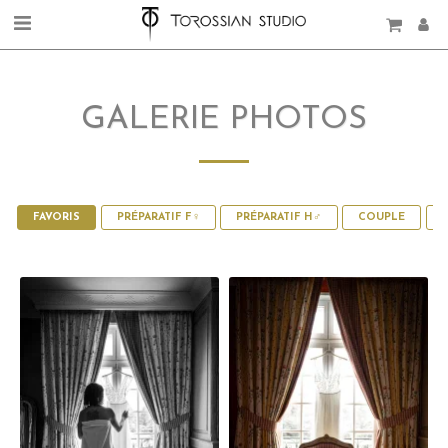
GALERIE PHOTOS
FAVORIS
PRÉPARATIF F♀
PRÉPARATIF H♂
COUPLE