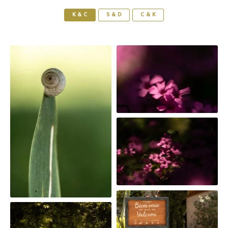
K & C
S & D
C & K